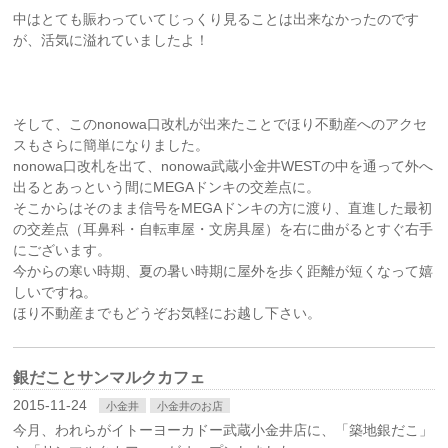
中はとても賑わっていてじっくり見ることは出来なかったのです
が、活気に溢れていましたよ！
そして、このnonowa口改札が出来たことでほり不動産へのアクセ
スもさらに簡単になりました。
nonowa口改札を出て、nonowa武蔵小金井WESTの中を通って外へ
出るとあっという間にMEGAドンキの交差点に。
そこからはそのまま信号をMEGAドンキの方に渡り、直進した最初
の交差点（耳鼻科・自転車屋・文房具屋）を右に曲がるとすぐ右手
にございます。
今からの寒い時期、夏の暑い時期に屋外を歩く距離が短くなって嬉
しいですね。
ほり不動産までもどうぞお気軽にお越し下さい。
銀だことサンマルクカフェ
2015-11-24
小金井
小金井のお店
今月、われらがイトーヨーカドー武蔵小金井店に、「築地銀だこ」