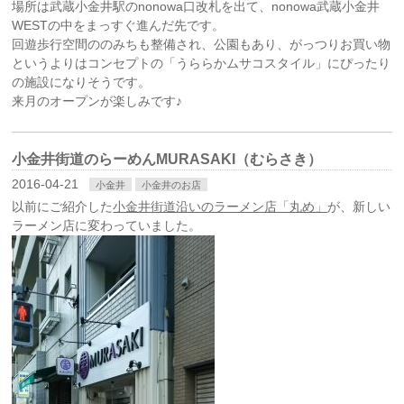
場所は武蔵小金井駅のnonowa口改札を出て、nonowa武蔵小金井
WESTの中をまっすぐ進んだ先です。
回遊歩行空間ののみちも整備され、公園もあり、がっつりお買い物
というよりはコンセプトの「うららかムサコスタイル」にぴったり
の施設になりそうです。
来月のオープンが楽しみです♪
小金井街道のらーめんMURASAKI（むらさき）
2016-04-21
小金井
小金井のお店
以前にご紹介した
小金井街道沿いのラーメン店「丸め」
が、新しい
ラーメン店に変わっていました。