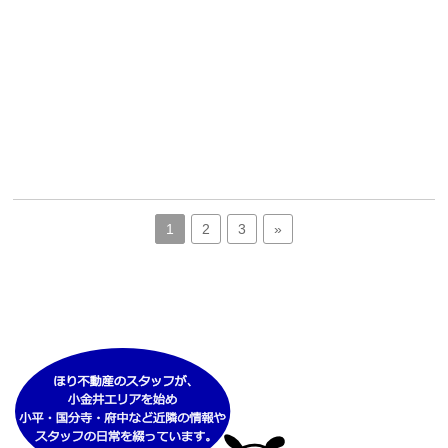
1
2
3
»