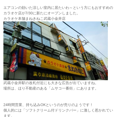
エアコンの効いた涼しい室内に居たいわ～という方にもおすすめの
カラオケ店が7/30に新たにオープンしました。
カラオケ本舗まねきねこ武蔵小金井店
武蔵小金井駅の改札付近にも大きな広告が出ていますね。
場所は、ほり不動産のある「ムサコ一番街」にあります。
24時間営業、持ち込みOKというのが売りのようです！
個人的には「ソフトクリーム付ドリンクバー」に激しく惹かれてい
ます。