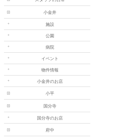
小金井
施設
公園
病院
イベント
物件情報
小金井のお店
小平
国分寺
国分寺のお店
府中