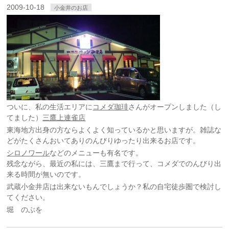
2009-10-18
小金井のお店
ついに、私の生活エリアに
コメダ珈琲
さんがオープンしました（し
てました）
三鷹上連雀店
東海地方出身の方ならよくよく知っているかと思いますが。雑誌な
どがたくさんおいてありのんびりゆったり出来るお店です。
シロノワール
などのメニューも有名です。
残念ながら、最近の私には、三鷹まで行って、コメダでのんびり出
来る時間が無いのです。
武蔵小金井店は出来ないもんでしょうか？私の自宅徒歩圏で検討し
てください。
堀 のぶを