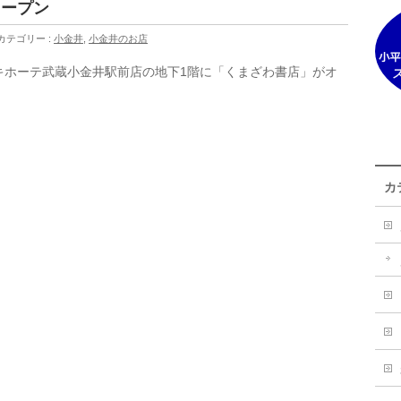
オープン
カテゴリー :
小金井
,
小金井のお店
キホーテ武蔵小金井駅前店の地下1階に「くまざわ書店」がオ
カ