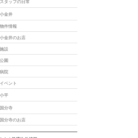
スタッフの日常
小金井
物件情報
小金井のお店
施設
公園
病院
イベント
小平
国分寺
国分寺のお店