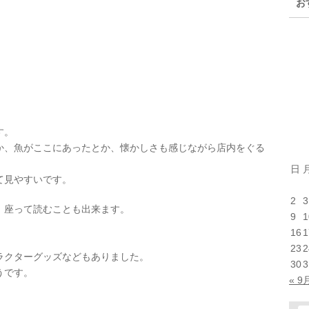
お
す。
か、魚がここにあったとか、懐かしさも感じながら店内をぐる
日
て見やすいです。
2
3
、座って読むことも出来ます。
9
1
16
1
23
2
ラクターグッズなどもありました。
30
3
うです。
« 9