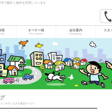
寺市で幅広く物件を管理しています
者様
オーナー様
会社案内
スタ
ants
For owner
Company
グ
Aドンキのくまざわ書店オープン