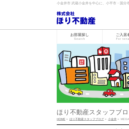
小金井市 武蔵小金井を中心に、小平市・国分
お部屋探し
ご入居
Search
For ten
ほり不動産スタッフブロ
HOME
»
ほり不動産スタッフブログ
»
小金井
»
MEG