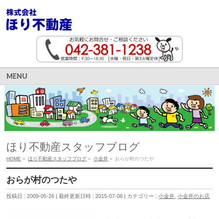
MENU
ほり不動産スタッフブログ
HOME
»
ほり不動産スタッフブログ
»
小金井
»
おらが村のつたや
おらが村のつたや
投稿日 : 2009-05-26
最終更新日時 : 2015-07-06
カテゴリー :
小金井
,
小金井のお店