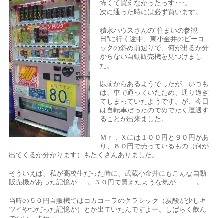
怖くて買えなかったっす･･･。
次に通った時には必ず買います。
積水ハウスさんの“住まいの参観
日”に行く途中、東小金井のピーコ
ックの斜め前辺りで、何が出るか分
からない自動販売機を見つけまし
た。
以前からあるようでしたが、いつも
は、車で通っていたため、通り過ぎ
てしまっていたようです。が、今日
は自転車だったのでめでたく遭遇す
ることが出来ました。
Ｍｒ．Ｘには１００円と９０円があ
り、８０円で売っているもの（何が
出てくるか分かります）もたくさんありました。
そういえば、私が高校生だった時に、武蔵小金井にもこんな自動
販売機があった記憶が･･･。５０円で買えたような気が・・・。
当時の５０円自販機ではコカコーラのクラシック（炭酸が少しキ
ツイやつだった記憶が）とか出ていたんですよー。しばらく飲ん
でないっすねー。