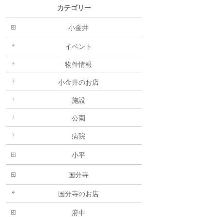
カテゴリー
小金井
イベント
物件情報
小金井のお店
施設
公園
病院
小平
国分寺
国分寺のお店
府中