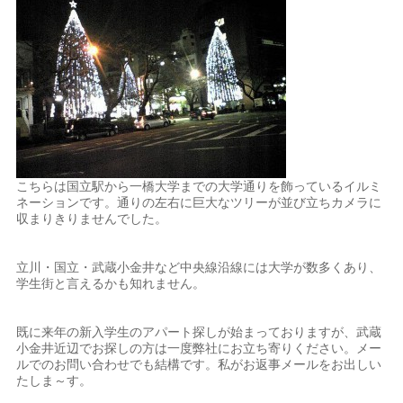
こちらは国立駅から一橋大学までの大学通りを飾っているイルミ
ネーションです。通りの左右に巨大なツリーが並び立ちカメラに
収まりきりませんでした。
立川・国立・武蔵小金井など中央線沿線には大学が数多くあり、
学生街と言えるかも知れません。
既に来年の新入学生のアパート探しが始まっておりますが、武蔵
小金井近辺でお探しの方は一度弊社にお立ち寄りください。メー
ルでのお問い合わせでも結構です。私がお返事メールをお出しい
たしま～す。