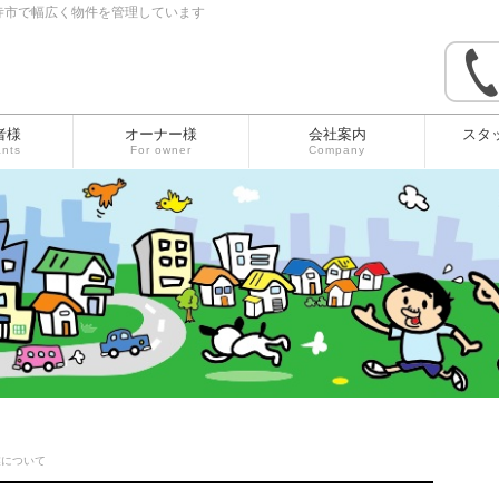
寺市で幅広く物件を管理しています
者様
オーナー様
会社案内
スタ
ants
For owner
Company
業について