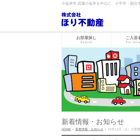
小金井市 武蔵小金井を中心に、小平市・国分
お部屋探し
ご入居
Search
For ten
新着情報・お知らせ
HOME
»
新着情報・お知らせ
»
10月12日（土）の営